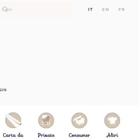
IT
EN
FR
GIN
Carta da
Private
Consumer
Altri