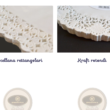
cellana rettangolari
Kraft rotondi