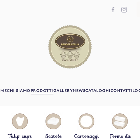
OME
CHI SIAMO
PRODOTTI
GALLERY
NEWS
CATALOGHI
CONTATTI
LO
Tulip cups
Scatole
Cartonaggi
Forme da