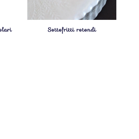
olari
Sottofritti rotondi