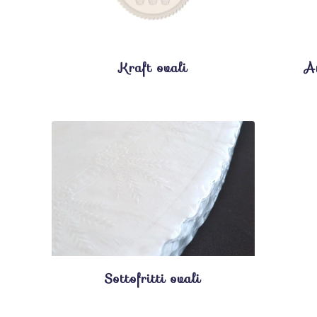
Kraft ovali
A
Sottofritti ovali