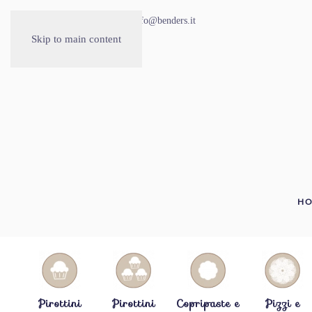
030.2677535
info@benders.it
Skip to main content
H
Pirottini
Pirottini
Copripaste e
Pizzi e