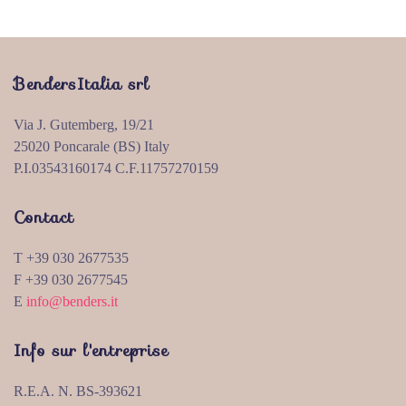
BendersItalia srl
Via J. Gutemberg, 19/21
25020 Poncarale (BS) Italy
P.I.03543160174 C.F.11757270159
Contact
T +39 030 2677535
F +39 030 2677545
E
info@benders.it
Info sur l'entreprise
R.E.A. N. BS-393621