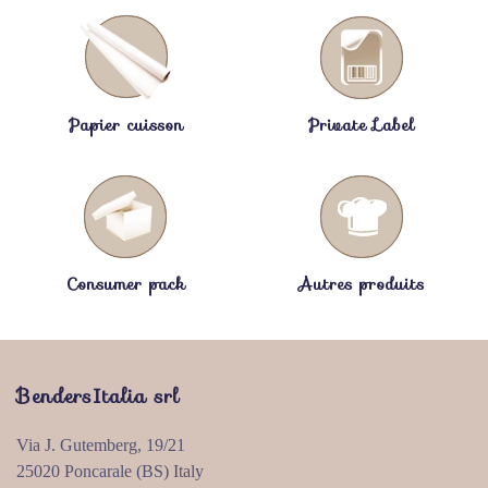
Papier cuisson
Private Label
Consumer pack
Autres produits
BendersItalia srl
Via J. Gutemberg, 19/21
25020 Poncarale (BS) Italy