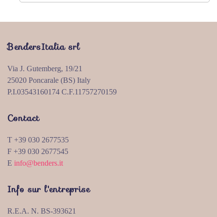
BendersItalia srl
Via J. Gutemberg, 19/21
25020 Poncarale (BS) Italy
P.I.03543160174 C.F.11757270159
Contact
T +39 030 2677535
F +39 030 2677545
E
info@benders.it
Info sur l'entreprise
R.E.A. N. BS-393621