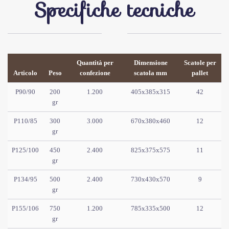
Specifiche tecniche
Quantità per
Dimensione
Scatole per
Articolo
Peso
confezione
scatola mm
pallet
P90/90
200
1.200
405x385x315
42
gr
P110/85
300
3.000
670x380x460
12
gr
P125/100
450
2.400
825x375x575
11
gr
P134/95
500
2.400
730x430x570
9
gr
P155/106
750
1.200
785x335x500
12
gr