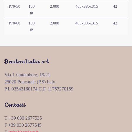
P70/50
100
2.000
405x385x315
42
gr
P70/60
100
2.000
405x385x315
42
gr
BendersItalia srl
Via J. Gutemberg, 19/21
25020 Poncarale (BS) Italy
P.I. 03543160174 C.F. 11757270159
Contatti
T +39 030 2677535
F +39 030 2677545