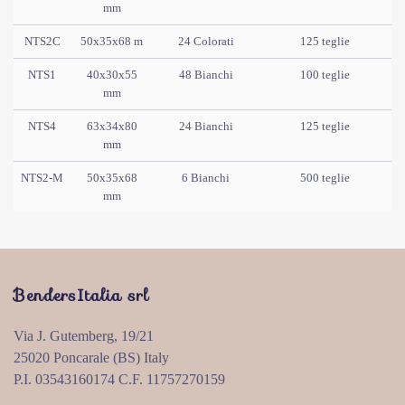
mm
NTS2C
50x35x68 m
24 Colorati
125 teglie
NTS1
40x30x55
48 Bianchi
100 teglie
mm
NTS4
63x34x80
24 Bianchi
125 teglie
mm
NTS2-M
50x35x68
6 Bianchi
500 teglie
mm
BendersItalia srl
Via J. Gutemberg, 19/21
25020 Poncarale (BS) Italy
P.I. 03543160174 C.F. 11757270159