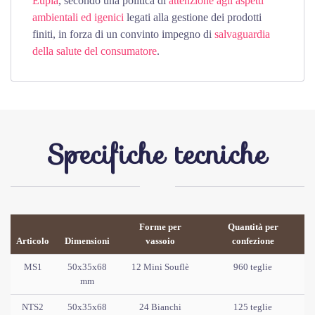
Eupia
, secondo una politica di
attenzione agli aspetti
ambientali ed igenici
legati alla gestione dei prodotti
finiti, in forza di un convinto impegno di
salvaguardia
della salute del consumatore
.
Specifiche tecniche
Forme per
Quantità per
Articolo
Dimensioni
vassoio
confezione
MS1
50x35x68
12 Mini Souflè
960 teglie
mm
NTS2
50x35x68
24 Bianchi
125 teglie