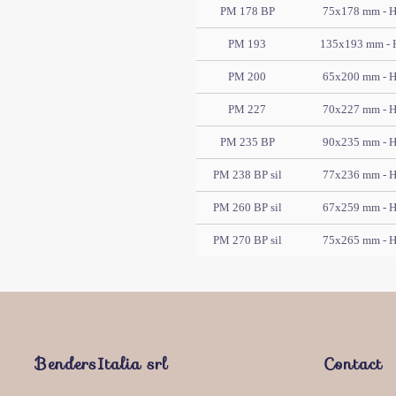
PM 178 BP
75x178 mm - 
PM 193
135x193 mm - 
PM 200
65x200 mm - 
PM 227
70x227 mm - 
PM 235 BP
90x235 mm - 
PM 238 BP sil
77x236 mm - 
PM 260 BP sil
67x259 mm - 
PM 270 BP sil
75x265 mm - 
BendersItalia srl
Contact