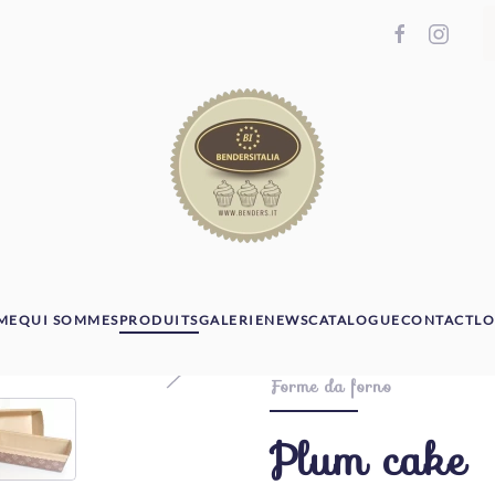
ME
QUI SOMMES
PRODUITS
GALERIE
NEWS
CATALOGUE
CONTACT
LO
Forme da forno
Plum cake