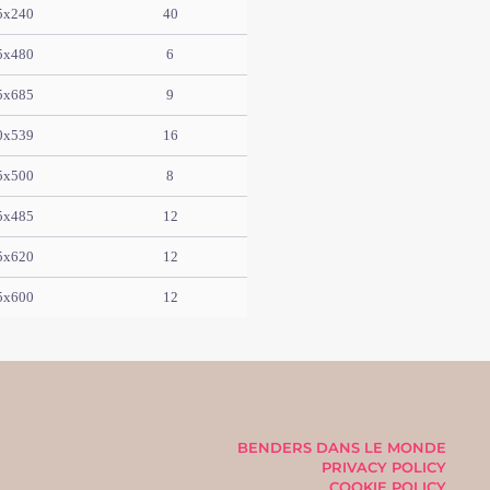
5x240
40
5x480
6
5x685
9
0x539
16
5x500
8
5x485
12
5x620
12
5x600
12
BENDERS DANS LE MONDE
PRIVACY POLICY
COOKIE POLICY