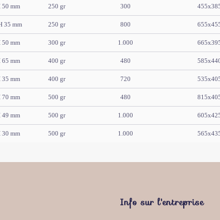
H 50 mm
250 gr
300
455x38
H 35 mm
250 gr
800
655x45
H 50 mm
300 gr
1.000
665x39
H 65 mm
400 gr
480
585x44
H 35 mm
400 gr
720
535x40
H 70 mm
500 gr
480
815x40
H 49 mm
500 gr
1.000
605x42
H 30 mm
500 gr
1.000
565x43
Info sur l'entreprise