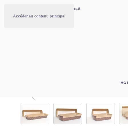
030.2677535
info@benders.it
Accéder au contenu principal
HO