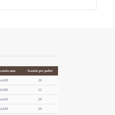
scatola mm
Scatole per pallet
5x420
20
0x560
12
5x420
20
5x430
20