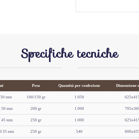
Specifiche tecniche
ni
Peso
Quantità per confezione
Dimensione 
 50 mm
100/150 gr
1.050
625x41
H 50 mm
200 gr
1.000
795x36
H 45 mm
250 gr
1.000
625x41
H 35 mm
250 gr
540
600x43